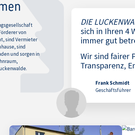
hmen
DIE LUCKENWA
gsgesellschaft
sich in Ihren 4
Förderer von
immer gut betr
t, sind Vermieter
uhause, sind
nden und sorgen in
Wir sind fairer
ohnraum,
Transparenz, E
Luckenwalde.
Frank Schmidt
Geschäftsführer