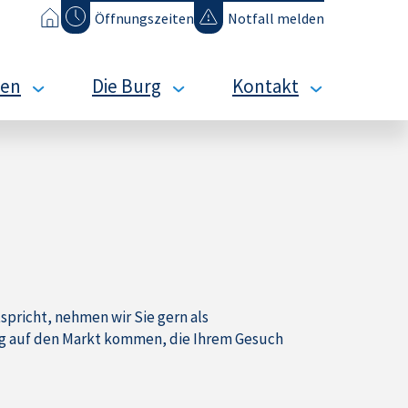
Öffnungszeiten
Notfall melden
en
Die Burg
Kontakt
s
Mehr
Datenschutz
ternehmen
als
Impressum
gut
hlen
gebaut
lbstverständnis
Kurz
lebte
&
rte
Knapp
gagement
Bauen
ternehmenshistorie
nach
g
modernsten
pricht, nehmen wir Sie gern als
Standards
ung auf den Markt kommen, die Ihrem Gesuch
Es
geht
voran