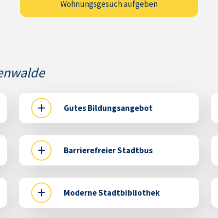
Wohnungsgesuch aufgeben
kenwalde
Gutes Bildungsangebot
Luckenwalde verfügt über drei
Grundschulen und eine allgemeine
Barrierefreier Stadtbus
Förderschule, über ein Gymnasium,
ein Oberstufenzentrum samt
Die für den öffentlichen
Wohnheim, über eine
Personennahverkehr verantwortliche
Volkshochschule und die
Moderne Stadtbibliothek
Verkehrsgesellschaft Teltow Fläming
Kreismusikschule.
mbH (VTF) unterhält für den
Luckenwalde wartet mit der ältesten