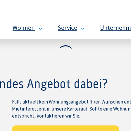
Wohnen
Service
Unternehm
Angebote
Unser
Da
15
Serviceansatz
Un
Gründe
Unsere
in
für
Handwerker
Za
Luckenwalde
Wohnen
Se
Die
bis
Ge
Stadt
ins
We
endes Angebot dabei?
in
hohe
En
Bildern
Alter
Un
In
Mietschuldenberatun
Falls aktuell kein Wohnungsangebot Ihren Wünschen ents
Planung
Mieternahe
Mietinteressent in unsere Kartei auf. Sollte eine Wohn
Dienstleistungen
entspricht, kontaktieren wir Sie.